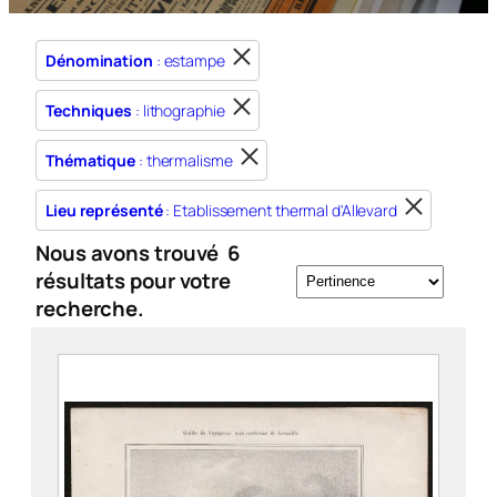
Dénomination
: estampe
Techniques
: lithographie
Thématique
: thermalisme
Lieu représenté
: Etablissement thermal d'Allevard
Nous avons trouvé
6
résultats pour votre
recherche.