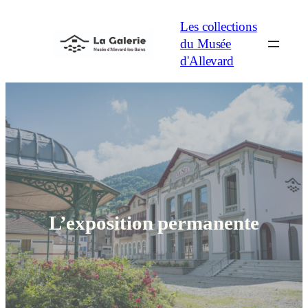
Aller
Les collections
au
du Musée
contenu
d'Allevard
L’exposition permanente