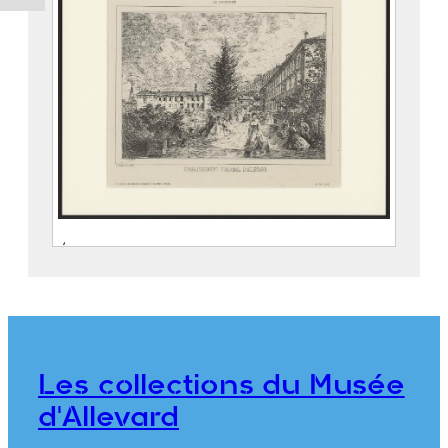
Établissement thermal d’Allevard
GUÉTAL, Laurent Dit Abbé GUÉTAL
(Vienne, 12 décembre 1841 –
Grenoble, 18 février 1892)
ALLIER FRÈRES
Les collections du Musée
976.7.5
d'Allevard