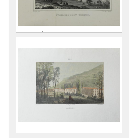
Allevard. Établissement thermal.
CASSIEN, Victor (Grenoble, 25
octobre 1808 – Grenoble, 18 juin
1893)
PEGERON, Claude
976.1.53
Allevard.