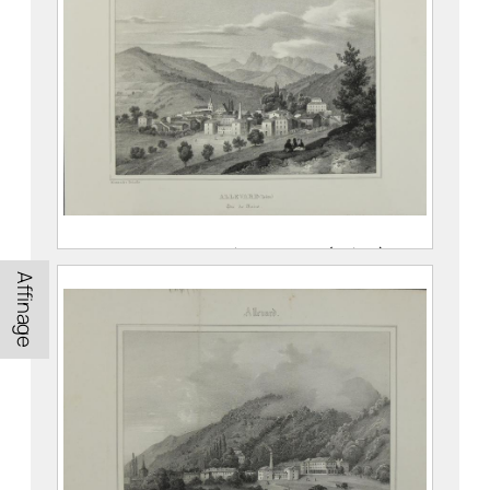
Album du Dauphiné. Allevard (Isère).
Côté des Bains
Affinage
DEBELLE, Alexandre (Voreppe, 21
décembre 1805 (30 Frimaire An 14)
– Grenoble, 22 juillet 1897)
PEGERON, Claude
976.1.18