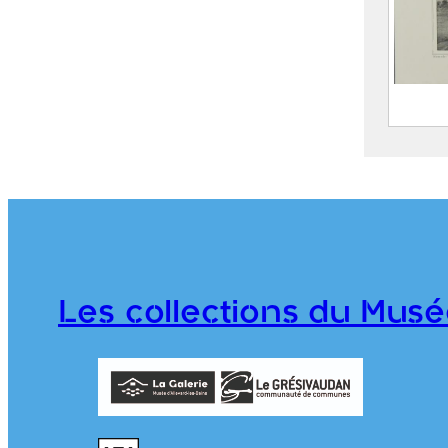
Album
(Isèr
D
(
1
G
Les collections du Musé
P
976.1.