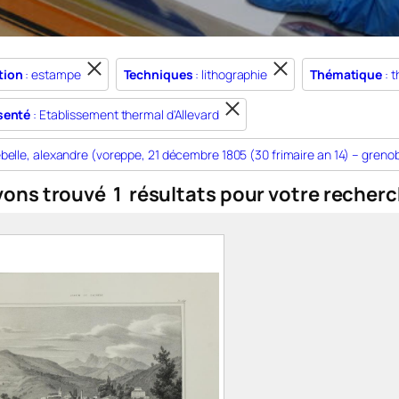
tion
: estampe
Techniques
: lithographie
Thématique
: 
senté
: Etablissement thermal d'Allevard
belle, alexandre (voreppe, 21 décembre 1805 (30 frimaire an 14) – grenoble
vons trouvé
1
résultats pour votre recherc