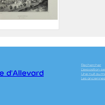
 du Dauphiné. Allevard
e). Côté des Bains
EBELLE, Alexandre
Voreppe, 21 décembre
805 (30 Frimaire An 14) –
Rechercher
L’exposition 
renoble, 22 juillet 1897)
e d'Allevard
Une nuit au m
EGERON, Claude
Les anciennes 
18