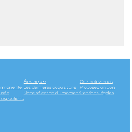
Électrique !
Contactez-nous
permanente
Les dernières acquisitions
Proposez un don
usée
Notre sélection du moment
Mentions légales
expositions