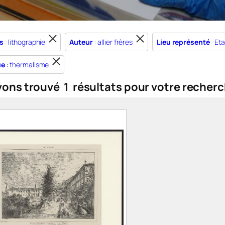
s
: lithographie
Auteur
: allier frères
Lieu représenté
: Et
ue
: thermalisme
vons trouvé
1
résultats pour votre recherc