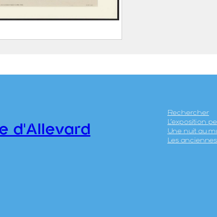
issement thermal
evard
UÉTAL, Laurent Dit Abbé
UÉTAL (Vienne, 12
écembre 1841 –
Rechercher
L’exposition 
renoble, 18 février 1892)
e d'Allevard
Une nuit au m
LLIER FRÈRES
Les anciennes 
.5