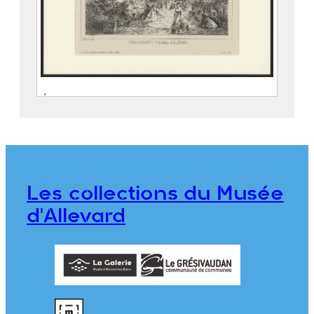
Établissement thermal d’Allevard
GUÉTAL, Laurent Dit Abbé GUÉTAL
(Vienne, 12 décembre 1841 –
Grenoble, 18 février 1892)
ALLIER FRÈRES
Les collections du Musée
976.7.5
d'Allevard