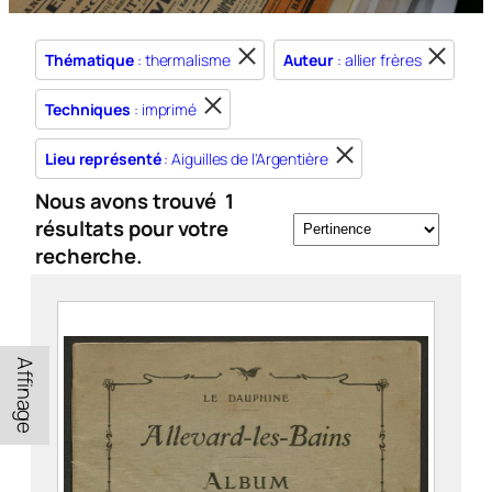
Thématique
: thermalisme
Auteur
: allier frères
Techniques
: imprimé
Lieu représenté
: Aiguilles de l'Argentière
Nous avons trouvé
1
résultats pour votre
recherche.
Affinage