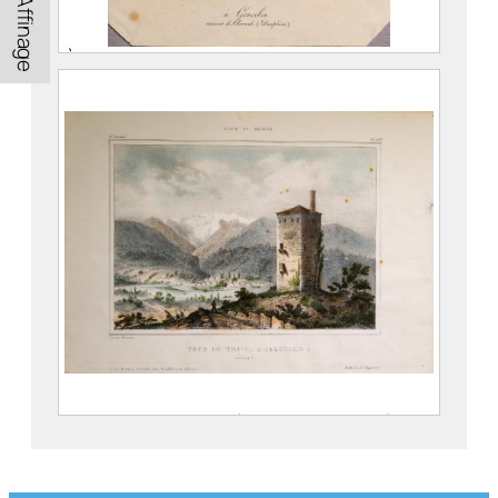
Affinage
À Goncelin. environs d’Allevard
(Dauphiné)
VAN DER BURCH, Hendrick (1627 – 1665)
976.1.2
Album du Dauphiné. Tour du Treuil à
Allevard (Isère)