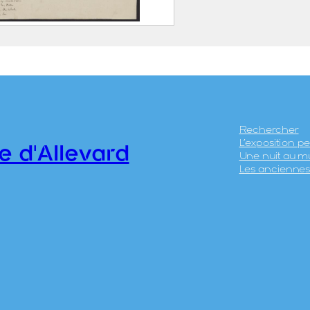
d’Allevard
137
Rechercher
L’exposition 
e d'Allevard
Une nuit au m
Les anciennes 