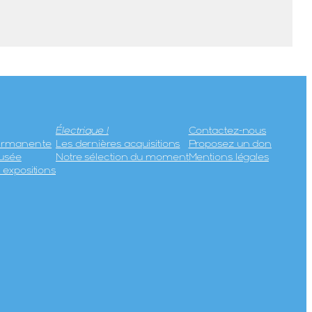
Électrique !
Contactez-nous
permanente
Les dernières acquisitions
Proposez un don
usée
Notre sélection du moment
Mentions légales
expositions