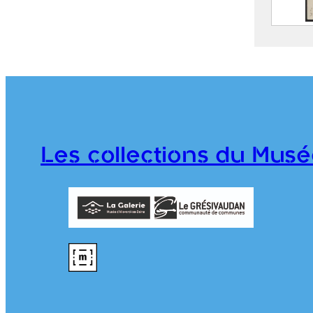
Plan 
976.1.
Les collections du Musé