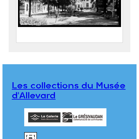
Le Parc thermal d’Allevard,
l’Établissement thermal et le Casino
Maison Alpine
CRUMIÈRE, Émile
Les collections du Musée
CE2020.1.299
d'Allevard