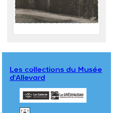
Route du Collet d’Allevard. Le Gleyzin, le
Puy Gris et le Bec d’Arguille
Edition André
2022.8.4
Les collections du Musée
d'Allevard