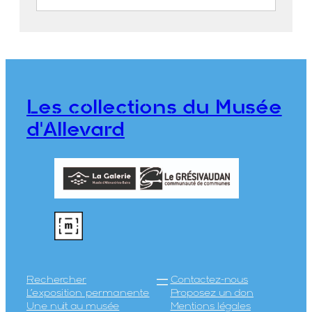
Allevard-les-Bains en gros plan
FEUGIER, Albert Marius (Saint-
Marcellin, 1893 – Allevard, 1962)
Maison Alpine
Les collections du Musée
CE2020.1.368
d'Allevard
Rechercher
Contactez-nous
L’exposition permanente
Proposez un don
Une nuit au musée
Mentions légales