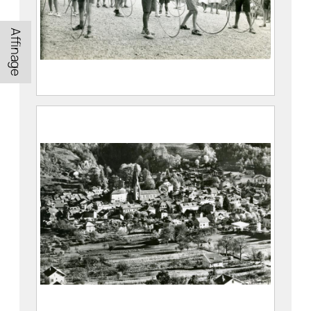
Affinage
Groupe d’enfants jouant aux cerceaux
dans le Parc thermal d’Allevard
FEUGIER, Albert Marius (Saint-Marcellin,
1893 – Allevard, 1962)
CE2020.1.212