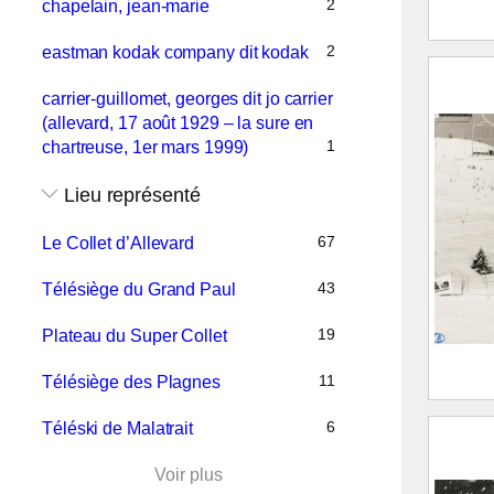
2
chapelain, jean-marie
Route
2
eastman kodak company dit kodak
Veyto
carrier-guillomet, georges dit jo carrier
condu
(allevard, 17 août 1929 – la sure en
2017.
1
chartreuse, 1er mars 1999)
Lieu représenté
67
Le Collet d’Allevard
43
Télésiège du Grand Paul
19
Plateau du Super Collet
11
Télésiège des Plagnes
Le Col
6
Téléski de Malatrait
chute
2021.
Voir plus