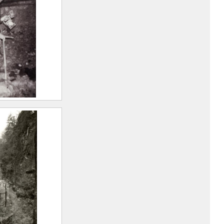
ki dans la
 vue du
galerie