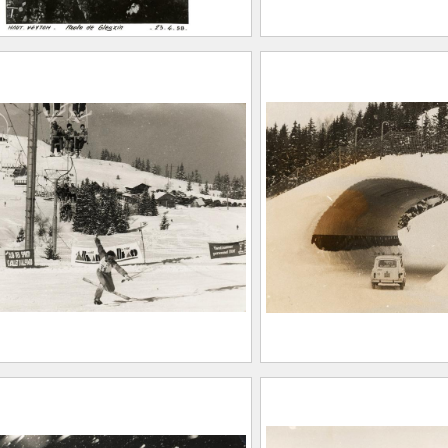
 du Gleysin – Haut
Attaque amont
n – franchissement
2017.0.285
ite vue du haut
0.267
let d’Allevard en hiver :
Une 4L quitte le Su
 à skis
2021.0.179
0.178