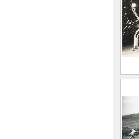
Ski n
d’All
CARR
Georg
(Alle
Sure 
1999