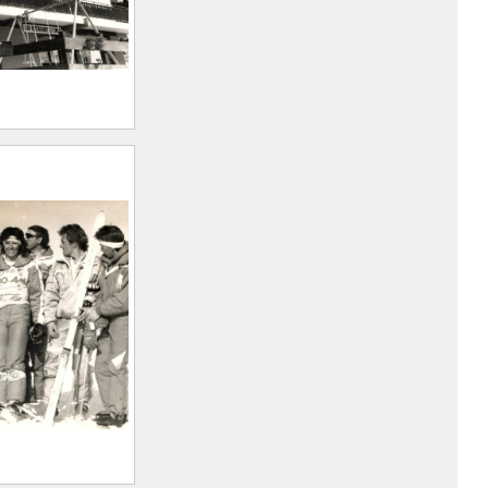
 :
cartes
ite de