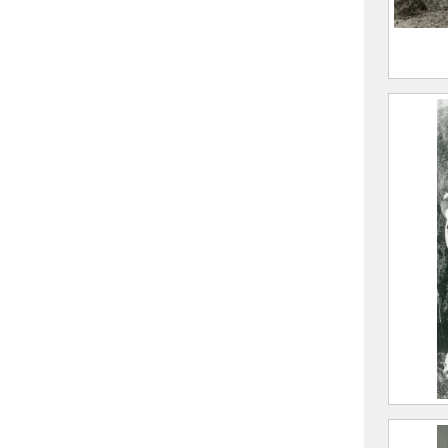
Vue d
Gorge
bâtim
CHAP
2022.
Trott
d’All