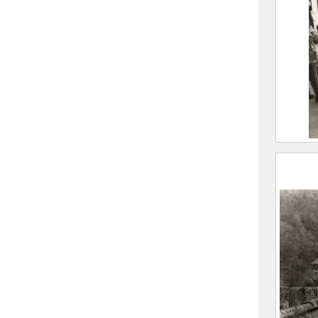
Group
ski
2021.