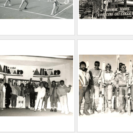
0.181
llet d’Allevard : groupe
Le Collet d’Allevard
ants jouant au tennis
installation de pan
0.183
indicatives sur le s
Malatrait
2021.0.185