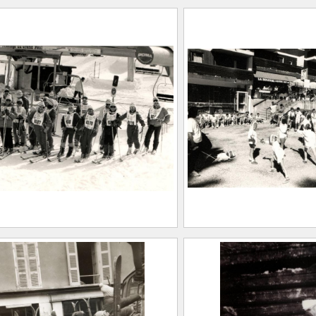
e de coupes au club des
Groupe de skieurs 
s du Collet d’Allevard
d’une compétition
0.186
2021.0.187
e de jeunes skieurs
Activités estivales 
t le télésiège de Grand
d’Allevard
2021.0.189
0.188