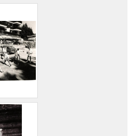
à l’occasion
au Collet