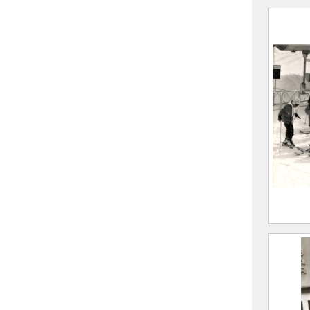
Remis
sport
2021.
Group
devan
Paul
2021.