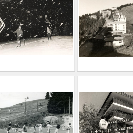
octurne au Collet
Le Collet d’Allevar
evard
site de Malatrait
IER-GUILLOMET,
2021.0.182
es Dit Jo Carrier
vard, 17 août 1929 – La
en Chartreuse, 1er mars
)