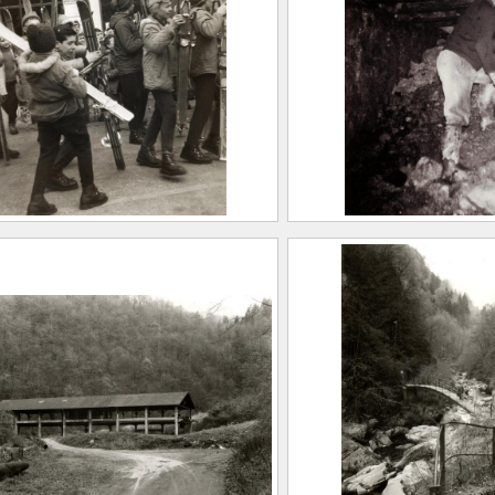
e d’enfants prêts pour le
Expédition Dabrows
mine de la Taillat :
0.190
géologue dans une 
2021.0.195