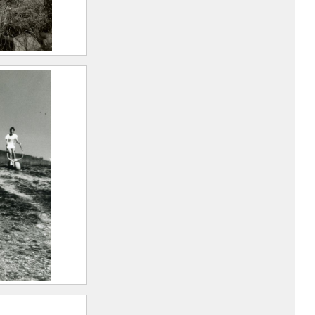
t du monde
-Marie
llet