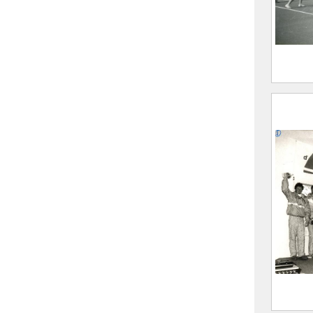
2021.
Le Co
d’enf
2021.