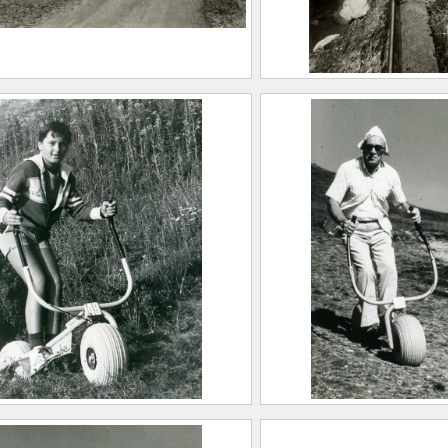
u site de l’usine de la
Passerelle au Bou
 après la démolition des
CHAPELAIN, Jean
ents
2022.0.25
ELAIN, Jean-Marie
0.22
in’herbe au Collet
Trottin’herbe au Co
evard
d’Allevard