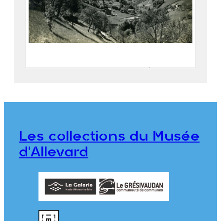
Le village de Pinsot et les vallées du
Gleyzin et du Bréda
FEUGIER, Albert Marius (Saint-
Marcellin, 1893 – Allevard, 1962)
Société Agfa
Les collections du Musée
CE2020.1.470
d'Allevard