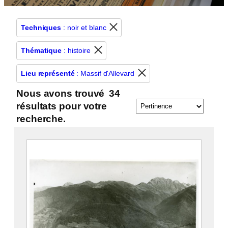
Techniques
: noir et blanc
Thématique
: histoire
Lieu représenté
: Massif d'Allevard
Nous avons trouvé
34
résultats pour votre
recherche.