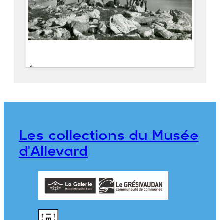
Ânes broutant au bord du lac de la
Motte
FEUGIER, Albert Marius (Saint-
Marcellin, 1893 – Allevard, 1962)
Maison Alpine
Les collections du Musée
CE2020.1.548
d'Allevard