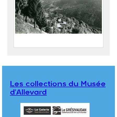
La Hameau de Montarmand et le Grand
Charnier
FEUGIER, Albert Marius (Saint-
Marcellin, 1893 – Allevard, 1962)
Maison Alpine
Les collections du Musée
CE2020.1.369
d'Allevard