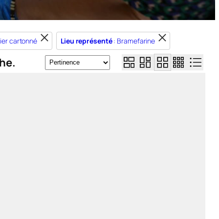
ier cartonné
Lieu représenté
: Bramefarine
he.