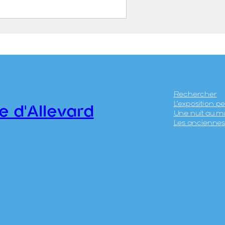
énérale d’Allevard-les-
 et de Bramefarine
n Alpine
0.1.360
Rechercher
L’exposition 
e d'Allevard
Une nuit au m
Les anciennes 