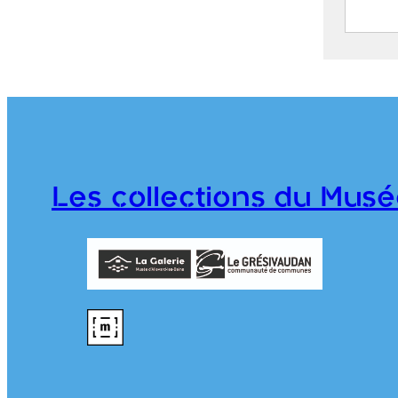
Vue g
Bains
Maiso
CE202
Les collections du Musé