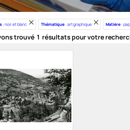
s
: noir et blanc
Thématique
: art graphique
Matière
: pap
vons trouvé
1
résultats pour votre recherc