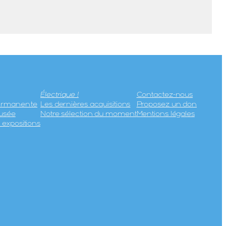
Électrique !
Contactez-nous
permanente
Les dernières acquisitions
Proposez un don
usée
Notre sélection du moment
Mentions légales
expositions