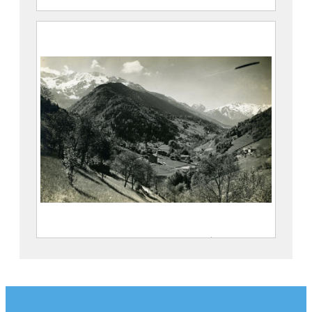
Travaux de construction du pont du
David
Société Agfa
2021.0.127
Le village de Pinsot et les vallées du
Gleyzin et du Bréda
FEUGIER, Albert Marius (Saint-
Marcellin, 1893 – Allevard, 1962)