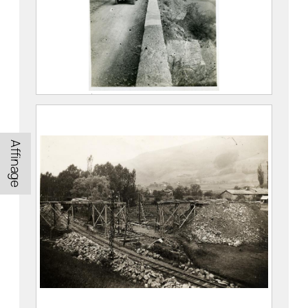
Dauphiné. Circuit des Petites Roches,
route de Saint Pancrace
FEUGIER, Albert Marius (Saint-
Affinage
Marcellin, 1893 – Allevard, 1962)
Société Agfa
CE2020.1.423