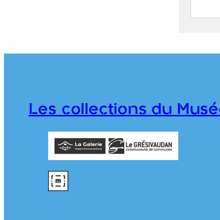
Skieu
Mont
COMB
(Serr
2021.
Les collections du Musé