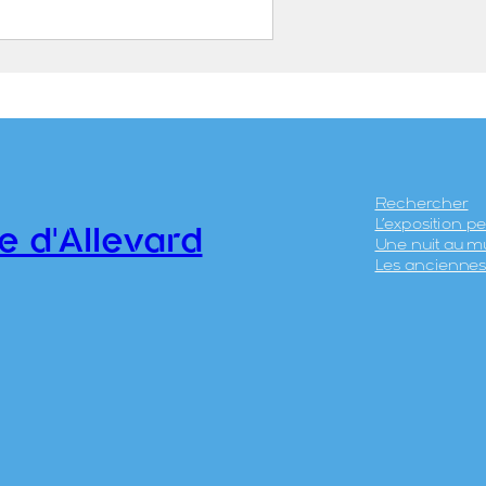
rs au Bugnon,
ouvrard
IER, Jean-Marie
ières, 1891 – 1968)
0.69
Rechercher
L’exposition 
e d'Allevard
Une nuit au m
Les anciennes 