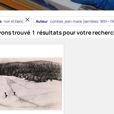
s
: noir et blanc
Auteur
: combier, jean-marie (serrières, 1891 – 1
vons trouvé
1
résultats pour votre recherc