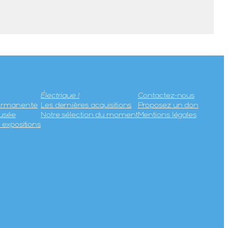
Électrique !
Contactez-nous
permanente
Les dernières acquisitions
Proposez un don
usée
Notre sélection du moment
Mentions légales
expositions