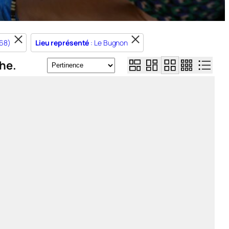
968)
Lieu représenté
: Le Bugnon
he.