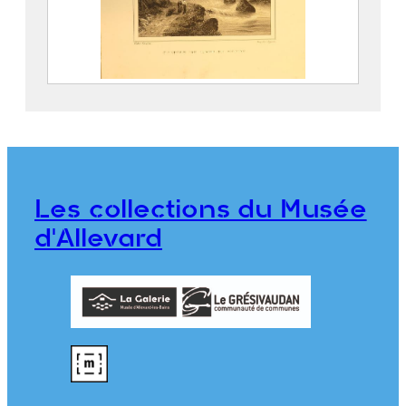
Allevard. Cascade du Bout du Monde
CASSIEN, Victor (Grenoble, 25
octobre 1808 – Grenoble, 18 juin
1893)
PEGERON, Claude
Les collections du Musée
976.1.20
d'Allevard