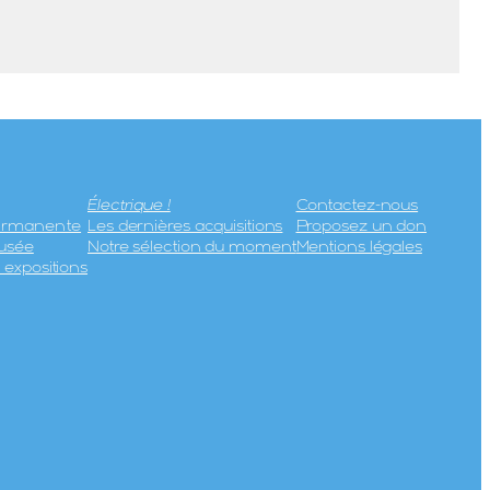
Électrique !
Contactez-nous
permanente
Les dernières acquisitions
Proposez un don
usée
Notre sélection du moment
Mentions légales
expositions