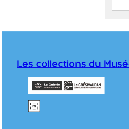
Route
Mont
S
C
j
1
Les collections du Musé
T
976.1