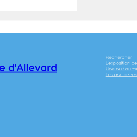
 d’Allevard à la
agne des 7 Lacs
ABATIER, Léon ( – 1887)
ICÉRI, Eugène (Paris, 27
anvier 1813 – 20 avril
Rechercher
L’exposition 
890)
e d'Allevard
Une nuit au m
HIERRY Frères
Les anciennes 
.41