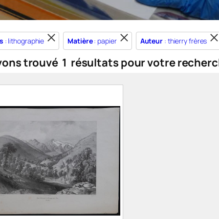
s
: lithographie
Matière
: papier
Auteur
: thierry frères
vons trouvé
1
résultats pour votre recherc