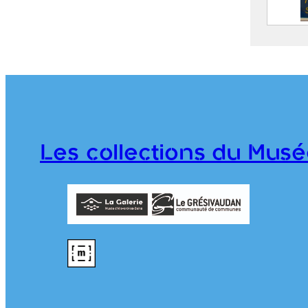
Allev
therm
– PL
J
O
Les collections du Musé
2019.