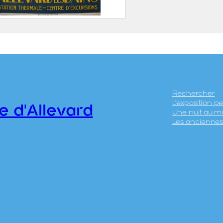
ard-les-Bains, station
ale, centre d’excursions
M
ULIEN, Jean
ffice d’Éditions d’Art
Rechercher
L’exposition 
e d'Allevard
Une nuit au m
8.2
Les anciennes 