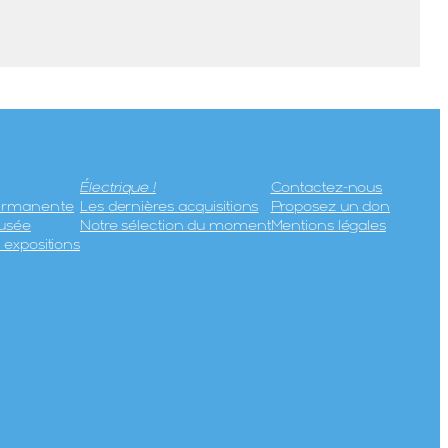
Électrique !
Contactez-nous
permanente
Les dernières acquisitions
Proposez un don
usée
Notre sélection du moment
Mentions légales
expositions