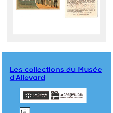
Etablissement thermal d’Allevard
Lithographie Vieillemard et ses fils,
PARIS
CE2019.4.95
Les collections du Musée
d'Allevard