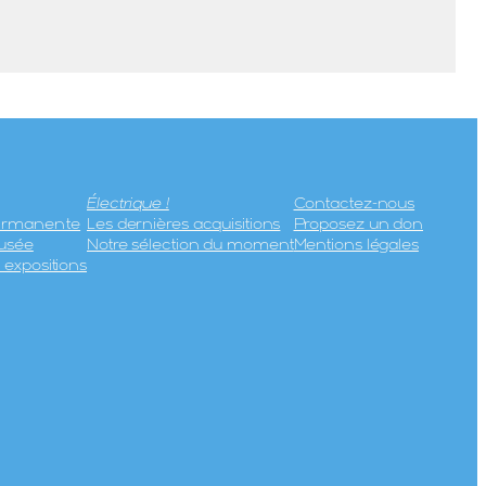
Électrique !
Contactez-nous
permanente
Les dernières acquisitions
Proposez un don
usée
Notre sélection du moment
Mentions légales
expositions