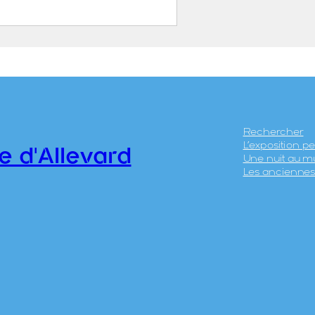
ard.
ARGAIN, Gustave
Grenoble, 6 décembre
826 – Yenne, 21
ovembre 1907)
Rechercher
L’exposition 
EGERON, Claude
e d'Allevard
Une nuit au m
AJAT
Les anciennes 
7.3.1