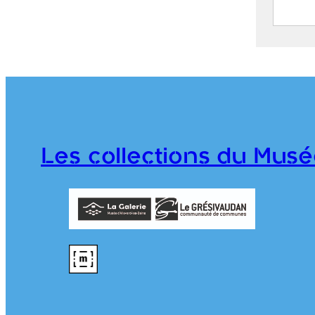
Allev
M
(
1
n
P
Les collections du Musé
B
CE200