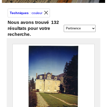
Techniques
: couleur
Nous avons trouvé
132
résultats pour votre
recherche.