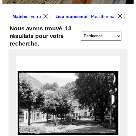
Matière
: verre
Lieu représenté
: Parc thermal
Nous avons trouvé
13
résultats pour votre
recherche.