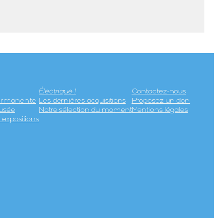
Électrique !
Contactez-nous
permanente
Les dernières acquisitions
Proposez un don
usée
Notre sélection du moment
Mentions légales
expositions