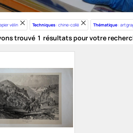
apier vélin
Techniques
: chine-collé
Thématique
: art gr
vons trouvé
1
résultats pour votre recherc