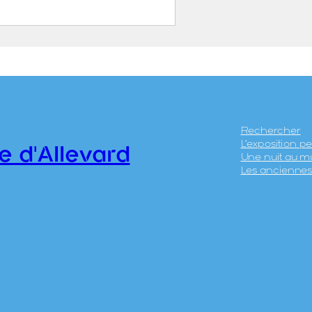
e de la Gorge d’Allevard
ABATIER, Léon ( – 1887)
ICÉRI, Eugène (Paris, 27
anvier 1813 – 20 avril
890)
Rechercher
L’exposition 
HIERRY Frères
e d'Allevard
Une nuit au m
Les anciennes 
0.12