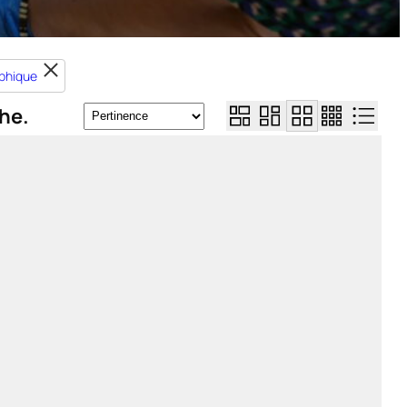
aphique
he.