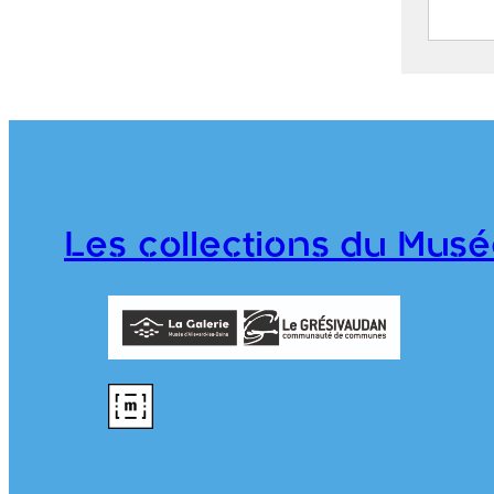
Entré
S
C
j
1
T
Les collections du Musé
2018.