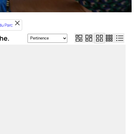
 du Parc
he.