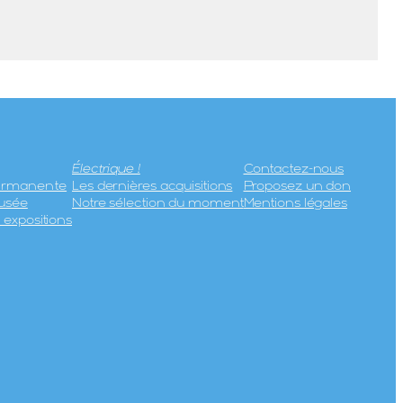
Électrique !
Contactez-nous
permanente
Les dernières acquisitions
Proposez un don
usée
Notre sélection du moment
Mentions légales
expositions