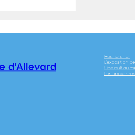
thermal d’Allevard
5.4
Rechercher
L’exposition 
e d'Allevard
Une nuit au m
Les anciennes 