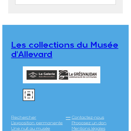
Allevard-les-Bains en gros plan
FEUGIER, Albert Marius (Saint-
Marcellin, 1893 – Allevard, 1962)
Maison Alpine
Les collections du Musée
CE2020.1.368
d'Allevard
Rechercher
Contactez-nous
L’exposition permanente
Proposez un don
Une nuit au musée
Mentions légales