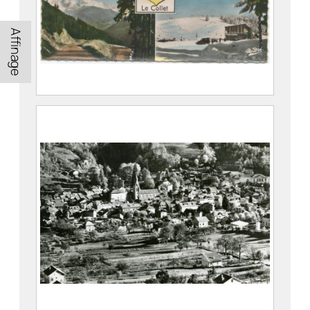
Affinage
Allevard-les-Bains et le Collet : Vue
générale, établissement thermal, route
et station du Collet
Edition André
2022.8.5