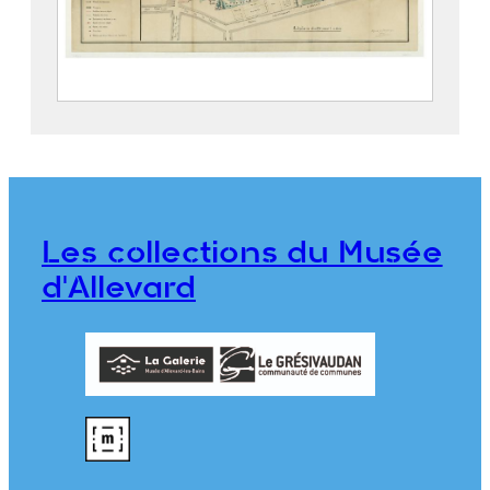
Parc thermal d’Allevard
2019.5.4
Les collections du Musée
d'Allevard