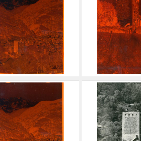
(Saint-Marcelli
mprimerie SADAG
Allevard, 1962
yndicat d’Initiative
Eastman Kod
’Allevard
Dit Kodak
2.3
CE2020.1.142
’Allevard depuis
Vue de la Tour du T
farine. La Tour du Treuil
FEUGIER, Albe
 Gleyzin
(Saint-Marcelli
EUGIER, Albert Marius
Allevard, 1962
Saint-Marcellin, 1893 –
Eastman Kod
llevard, 1962)
Dit Kodak