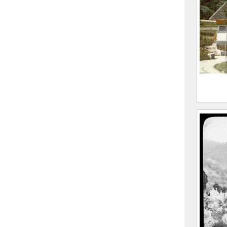
(Sain
Allev
CE20
Maiso
plan, 
FEUGI
(Sain
Allev
CE20