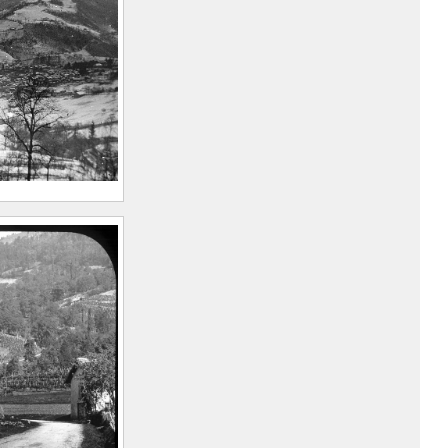
893 –
arius
893 –