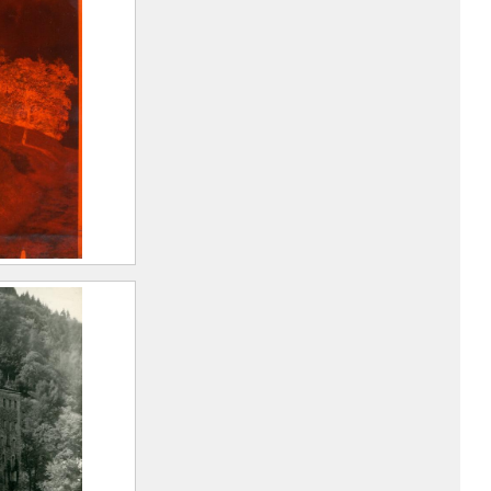
n, 1893 –
)
ak Company
reuil
rt Marius
n, 1893 –
)
ak Company