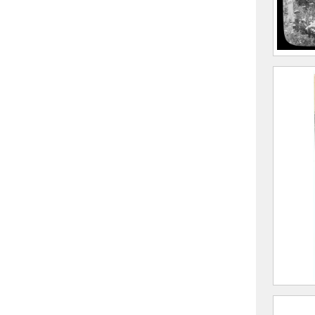
Allev
avec à
2020.
Tour 
ND P