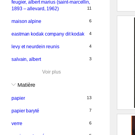
feugier, albert marius (saint-marcellin,
11
1893 – allevard, 1962)
Album
6
maison alpine
Treuil
4
eastman kodak company dit kodak
C
4
levy et neurdein reunis
(
1
3
salvain, albert
1
Voir plus
P
Matière
976.1
13
papier
7
papier baryté
Allev
therm
6
verre
et de