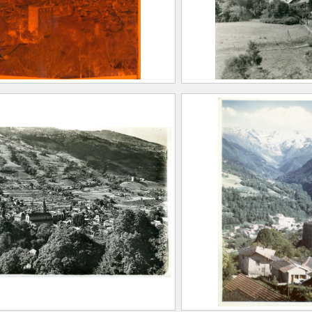
astman Kodak Company
CE2020.1.155
it Kodak
20.1.151
’Allevard depuis
Vue de la Tour du T
farine. La Tour du Treuil
FEUGIER, Albert M
 Gleyzin
(Saint-Marcellin, 1
Allevard, 1962)
EUGIER, Albert Marius
CE2020.1.53
Saint-Marcellin, 1893 –
llevard, 1962)
astman Kodak Company
it Kodak
20.1.156