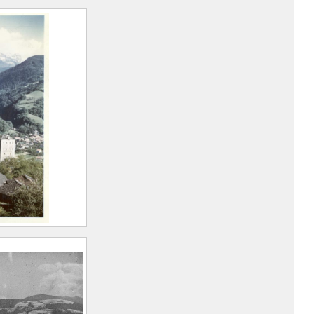
uis
ur du Treuil
arius
893 –
uis
ur du Treuil
arius