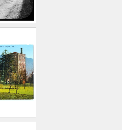
Allevard
vard
EIN