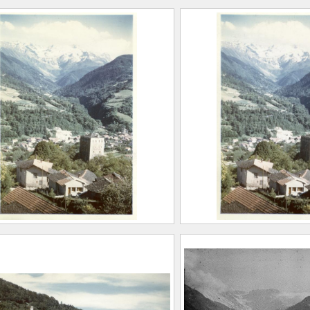
’Allevard et de
Vue d’Allevard dep
farine depuis la route de
Bramefarine. La To
ouvrard
et le Gleyzin
ER, Albert Marius
FEUGIER, Albert M
t-Marcellin, 1893 –
(Saint-Marcellin, 1
ard, 1962)
Allevard, 1962)
20.1.78
CE2020.1.82
’Allevard depuis
Vue d’Allevard dep
farine. La Tour du Treuil
Bramefarine. La To
 Gleyzin
et le Gleyzin
ER, Albert Marius
FEUGIER, Albert M