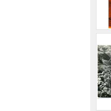
E
D
CE20
Vue d
Brame
et le
F
(
A
E
D
CE20