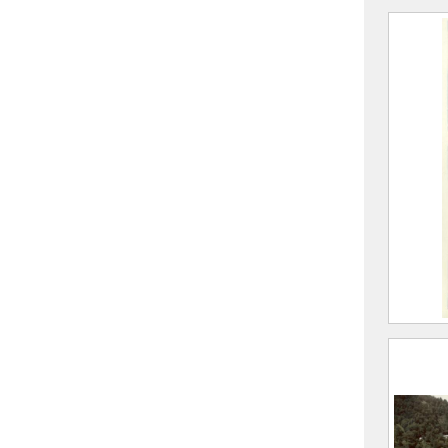
Vue d
Brame
Mont
FEUGI
(Sain
Allev
CE20
Vue d
Brame
et le
FEUGI