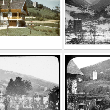
t-Marcellin, 1893 –
(Saint-Marcellin, 1
ard, 1962)
Allevard, 1962)
20.1.83
CE2020.1.84
n à Allevard. En arrière
Allevard en hiver
la Tour du Treuil
FEUGIER, Albert M
ER, Albert Marius
(Saint-Marcellin, 1
t-Marcellin, 1893 –
Allevard, 1962)
ard, 1962)
2019.0.286
20.1.87