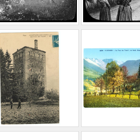
ard. Un coin du cimetière
La tour du treuil à 
 droite la Tour du treuil
2020.0.34
0.8
du Treuil, Allevard
Tour du Treuil, Alle
hot
LEVY ET NEURD