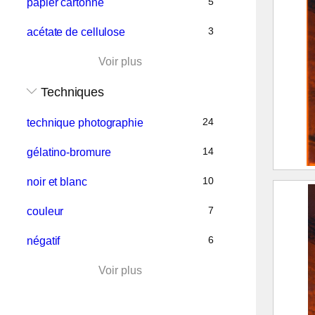
5
papier cartonné
I
3
acétate de cellulose
S
Voir plus
d
Techniques
2003.
24
technique photographie
14
gélatino-bromure
Vue d
10
noir et blanc
Brame
7
couleur
et le
6
négatif
F
Voir plus
(
A