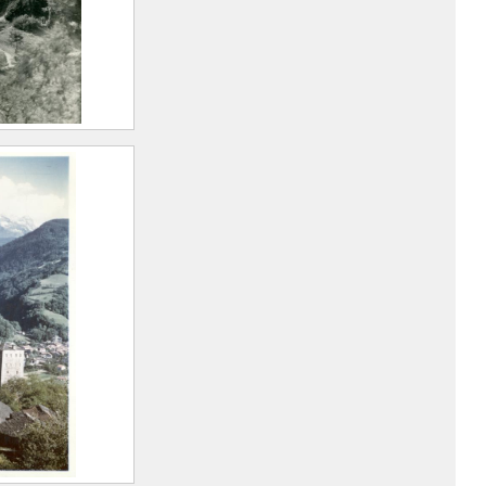
reuil
arius
893 –