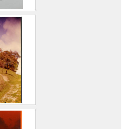
u Dauphiné.
 de la Tour
ermal
ois
 novembre
ire An 1) –
0)
Cie
reuil
rt Marius