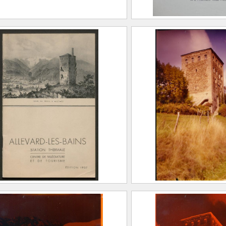
 du Dauphiné. Tour du
Guide aux Alpes d
 à Allevard (Isère)
Allevard, vue prise
du Treuil – Vue de
ASSIEN, Victor
l’Établissement th
Grenoble, 25 octobre
d’Allevard
808 – Grenoble, 18 juin
893)
ALLIER, Franç
EGERON, Claude
(Grenoble, 30
1792 (10 Frima
.22
1er janvier 187
A. MERLE ET 
ard les bains. Station
Vue de la Tour du T
976.1.40
ale, centre de villégiature
FEUGIER, Albe
 tourisme.