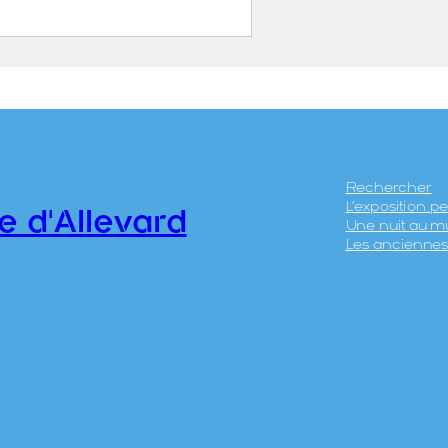
u site du fourneau de
 de fer de la gorge
evard
ALLIN, Gabriel (1744 –
806)
Rechercher
L’exposition 
ENIS, Jeanne Dite
e d'Allevard
Une nuit au m
ademoiselle DENIS (1749
Les anciennes 
 18..)
.43