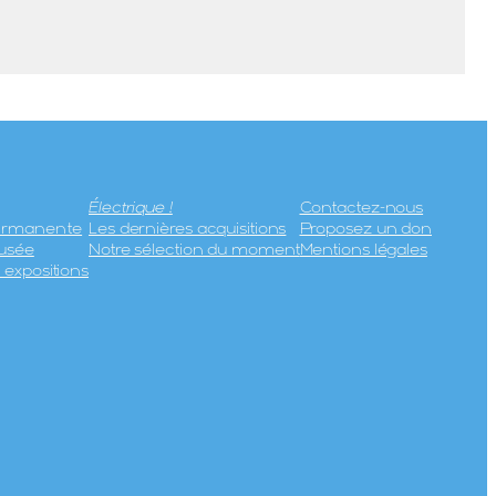
Électrique !
Contactez-nous
permanente
Les dernières acquisitions
Proposez un don
usée
Notre sélection du moment
Mentions légales
expositions