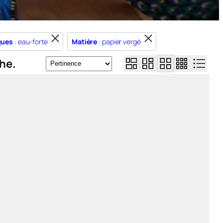
ques
: eau-forte
Matière
: papier vergé
he.