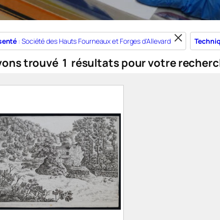
senté
: Société des Hauts Fourneaux et Forges d'Allevard
Techni
vons trouvé
1
résultats pour votre recherc