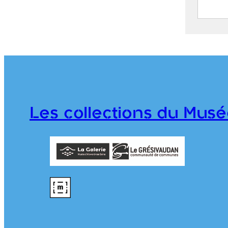
Vue d
fonte
d’All
B
1
D
Les collections du Musé
M
–
976.1