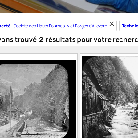
senté
: Société des Hauts Fourneaux et Forges d'Allevard
Techni
vons trouvé
2
résultats pour votre recher