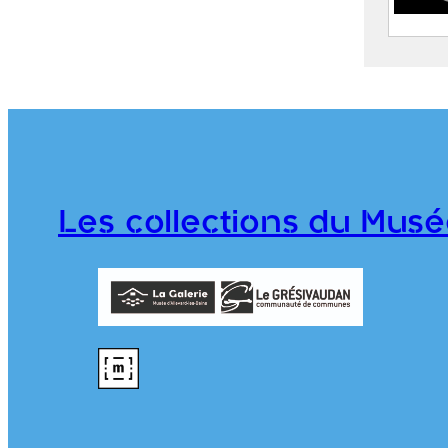
Allev
de P
2020.
Les collections du Musé