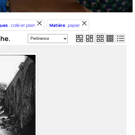
ques
: collé en plein
Matière
: papier
che.