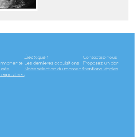
tallurgique
uc du
Électrique !
Contactez-nous
permanente
Les dernières acquisitions
Proposez un don
usée
Notre sélection du moment
Mentions légales
expositions