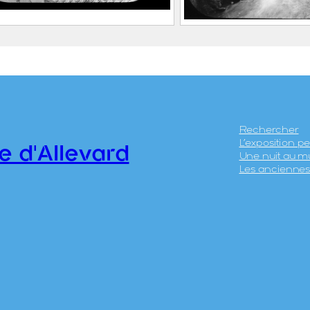
ard, usine métallurgique
Allevard, usine mé
omine
de Pomine et viad
0.1
chemin de fer
2020.0.30
Rechercher
L’exposition 
e d'Allevard
Une nuit au m
Les anciennes 