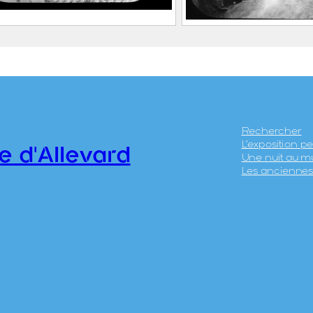
ard, usine métallurgique
Allevard, usine mé
omine
de Pomine et viad
0.1
chemin de fer
2020.0.30
Rechercher
L’exposition 
e d'Allevard
Une nuit au m
Les anciennes 