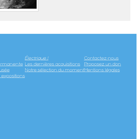
tallurgique
uc du
Électrique !
Contactez-nous
permanente
Les dernières acquisitions
Proposez un don
usée
Notre sélection du moment
Mentions légales
expositions