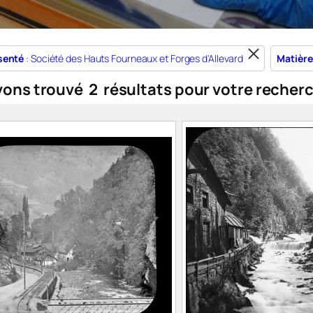
senté
: Société des Hauts Fourneaux et Forges d'Allevard
Matière
vons trouvé
2
résultats pour votre recher