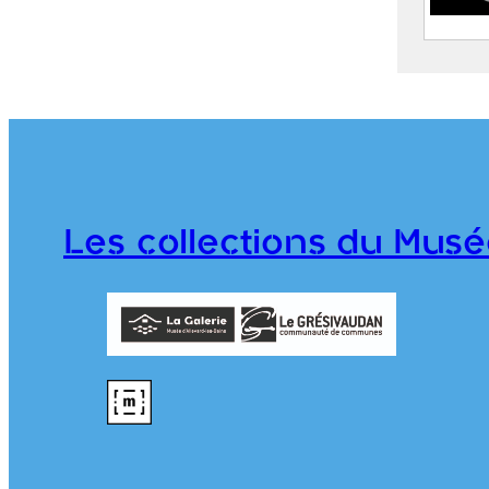
Allev
de P
2020.
Les collections du Musé