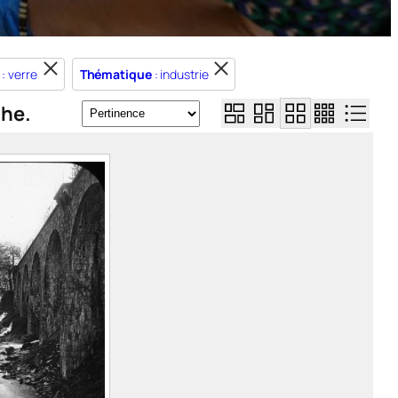
: verre
Thématique
: industrie
che.