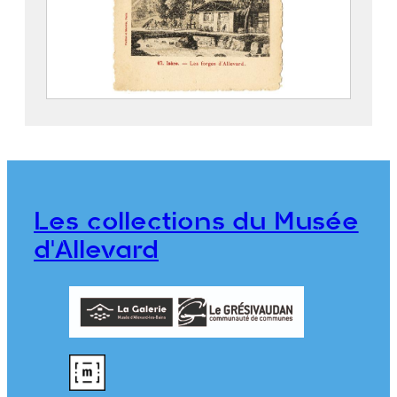
Les Forges d’Allevard
Fortier-Marotte
Maggi
2020.0.84
Les collections du Musée
d'Allevard