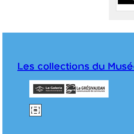
Allev
de P
2020.
Les collections du Musé