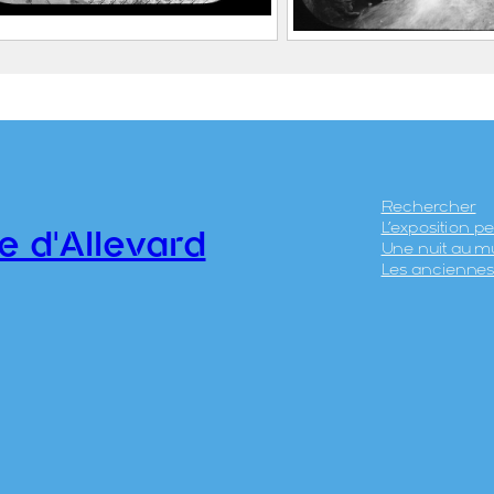
ard, usine métallurgique
Allevard, usine mé
omine
de Pomine et viad
0.1
chemin de fer
2020.0.30
Rechercher
L’exposition 
e d'Allevard
Une nuit au m
Les anciennes 