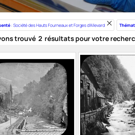
senté
: Société des Hauts Fourneaux et Forges d'Allevard
Thémat
vons trouvé
2
résultats pour votre recher