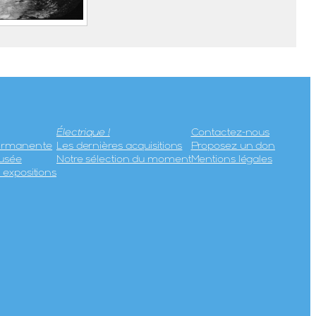
tallurgique
uc du
Électrique !
Contactez-nous
permanente
Les dernières acquisitions
Proposez un don
usée
Notre sélection du moment
Mentions légales
expositions