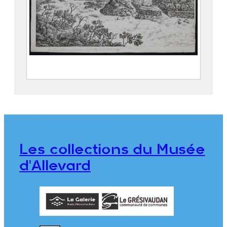
Vue du site du fourneau de fonte de fer
de la gorge d’Allevard
BALLIN, Gabriel (1744 – 1806)
DENIS, Jeanne Dite Mademoiselle
DENIS (1749 – 18..)
Les collections du Musée
976.1.43
d'Allevard