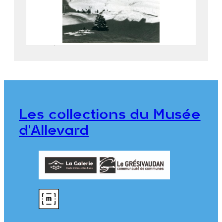
Vue aérienne du Super Collet : la piste
de ballet sous le télésiège des Plagnes
2022.3.151
Les collections du Musée
d'Allevard