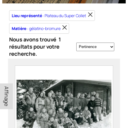
Lieu représenté
: Plateau du Super Collet
Matière
: gélatino-bromure
Nous avons trouvé
1
résultats pour votre
recherche.
Affinage