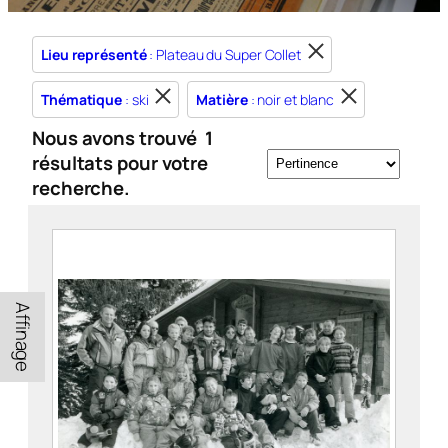
Lieu représenté
: Plateau du Super Collet
Thématique
: ski
Matière
: noir et blanc
Nous avons trouvé
1
résultats pour votre
recherche.
Affinage