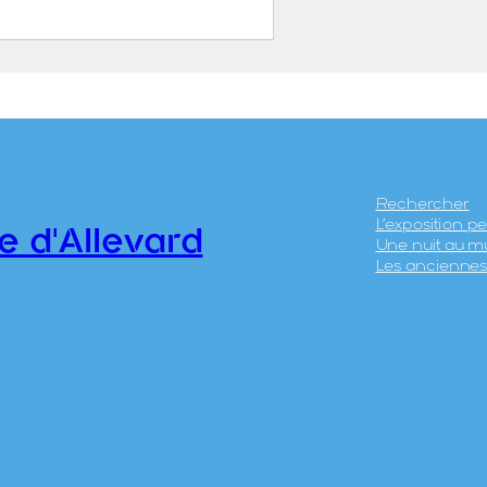
Blanche – La rumination
ON, Mathias (1978)
.1.13
Rechercher
L’exposition 
e d'Allevard
Une nuit au m
Les anciennes 