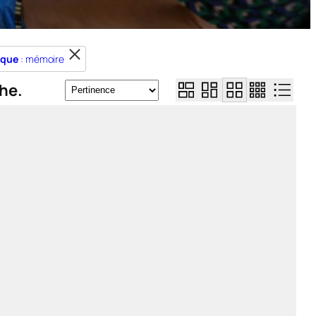
ique
: mémoire
he.