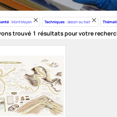
senté
: Mont Mayen
Techniques
: dessin au trait
Thémat
vons trouvé
1
résultats pour votre recherc