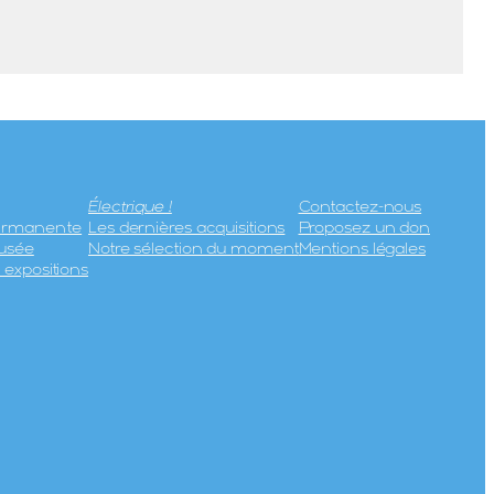
Électrique !
Contactez-nous
permanente
Les dernières acquisitions
Proposez un don
usée
Notre sélection du moment
Mentions légales
expositions