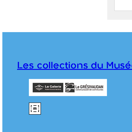
Zone 
POISS
2024.1
Les collections du Musé