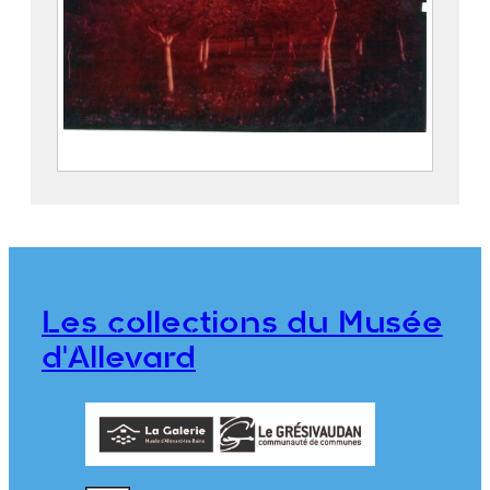
Arbres en fleurs. Au fond le Gleyzin et le
Mont Mayen
FEUGIER, Albert Marius (Saint-
Marcellin, 1893 – Allevard, 1962)
Eastman Kodak Company Dit Kodak
Les collections du Musée
CE2020.1.144
d'Allevard