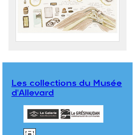
Zone Blanche – La rumination
POISSON, Mathias (1978)
2024.1.1.13
Les collections du Musée
d'Allevard