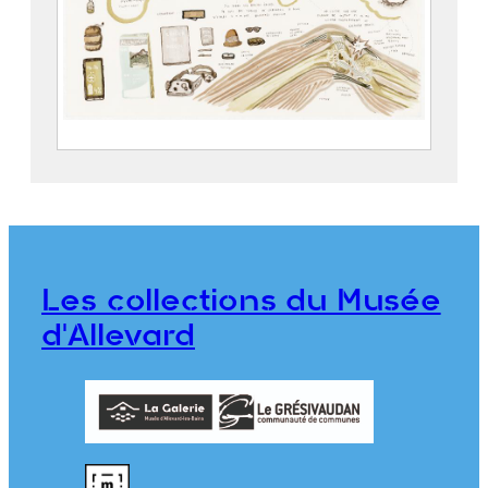
Zone Blanche – La rumination
POISSON, Mathias (1978)
2024.1.1.13
Les collections du Musée
d'Allevard