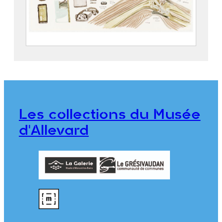
Zone Blanche – La rumination
POISSON, Mathias (1978)
2024.1.1.13
Les collections du Musée
d'Allevard