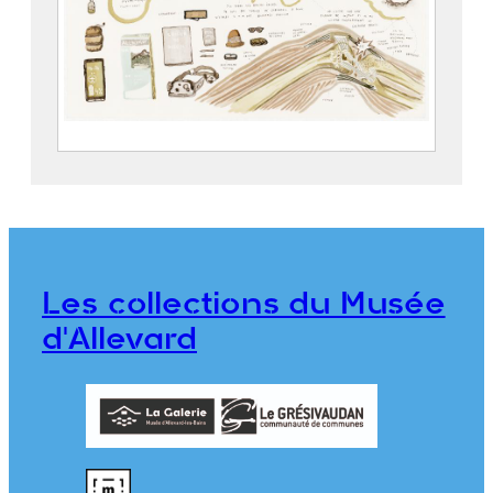
Zone Blanche – La rumination
POISSON, Mathias (1978)
2024.1.1.13
Les collections du Musée
d'Allevard