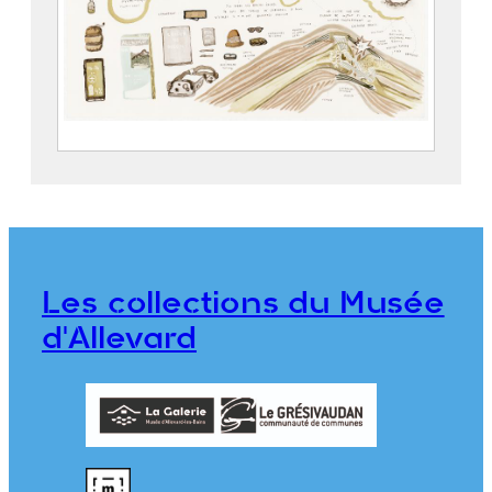
Zone Blanche – La rumination
POISSON, Mathias (1978)
2024.1.1.13
Les collections du Musée
d'Allevard