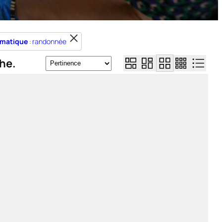
matique
: randonnée
he.