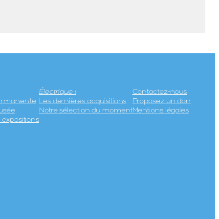
Électrique !
Contactez-nous
permanente
Les dernières acquisitions
Proposez un don
usée
Notre sélection du moment
Mentions légales
expositions