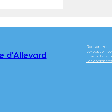
Blanche – La rumination
ON, Mathias (1978)
.1.13
Rechercher
L’exposition 
e d'Allevard
Une nuit au m
Les anciennes 