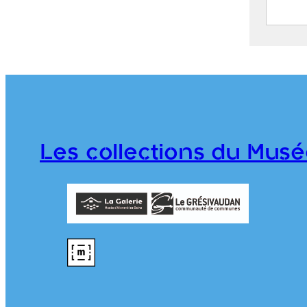
Zone 
POISS
2024.1
Les collections du Musé